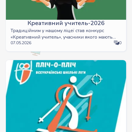
Креативний учитель-2026
Традиційним у нашому ліцеї став конкурс
«Креативний учитель», учасники якого мають
07.05.2026
0
запросити на такий урок, котрий демонстрував
би сучасні підходи до навчання, творчість і,
безумовно, відданість своїй справі.