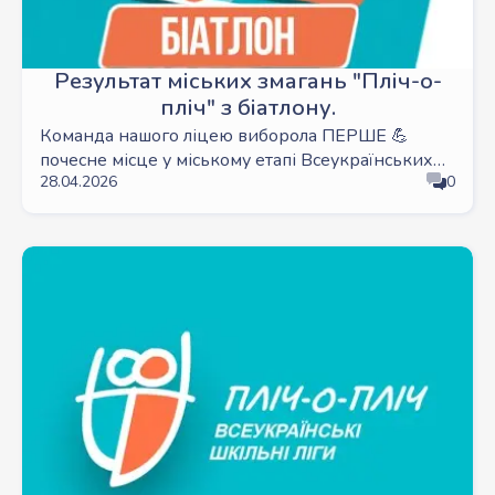
Результат міських змагань "Пліч-о-
пліч" з біатлону.
Команда нашого ліцею виборола ПЕРШЕ 💪
почесне місце у міському етапі Всеукраїнських
28.04.2026
0
шкільних ліг Пліч-о-пліч з біатлону!