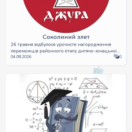
Соколиний злет
26 травня відбулося урочисте нагородження
переможців районного етапу дитячо-юнацької
04.08.2026
0
військово-патріотичної гри «Сокіл» («ДЖУРА»).