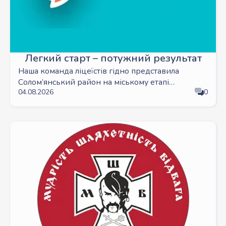
Легкий старт – потужний результат
Наша команда ліцеїстів гідно представила
Солом’янський район на міському етапі
04.08.2026
0
Всеукраїнських шкільних змагань серед учнів
України «Пліч-о-пліч» з легкої атлетики!