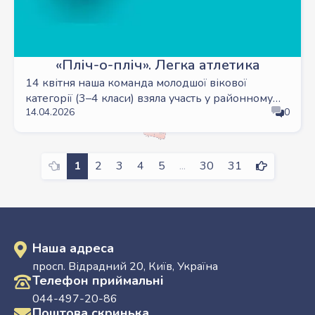
«Пліч-о-пліч». Легка атлетика
14 квітня наша команда молодшої вікової
категорії (3–4 класи) взяла участь у районному
14.04.2026
0
етапі Всеукраїнських шкільних ліг «Пліч-о-пліч» з
легкої атлетики.
Previous
Next
1
2
3
4
5
...
30
31
Наша адреса
просп. Відрадний 20, Київ, Україна
Телефон приймальні
044-497-20-86
Поштова скринька