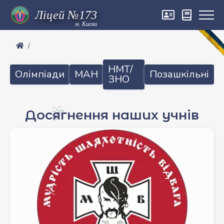
м. Києва
НМТ/
Олімпіади
МАН
Позашкільні
ЗНО
Досягнення наших учнів