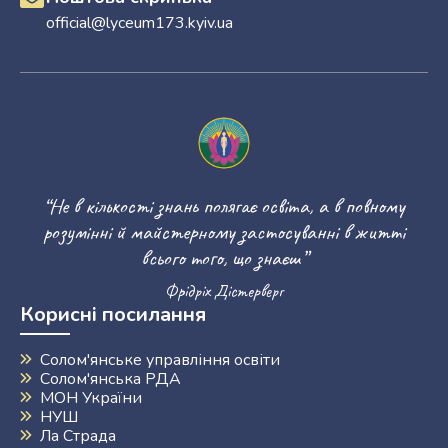
official@lyceum173.kyiv.ua
“Не в кількості знань полягає освіта, а в повному
розумінні й майстерному застосуванні в житті
всього того, що знаєш”
Фрідріх Дістерверг
Корисні посилання
Солом'янське управління освіти
Солом'янська РДА
МОН України
НУШ
Ла Страда