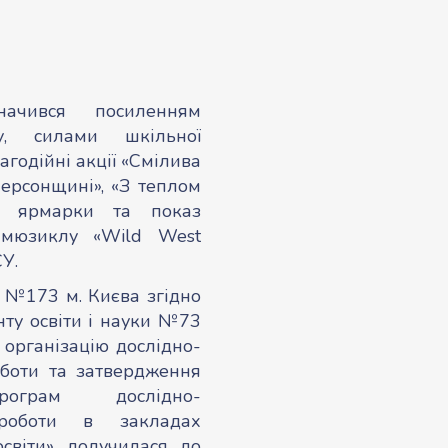
начився посиленням
ху, силами шкільної
годійні акції «Смілива
Херсонщині», «З теплом
ні ярмарки та показ
и-мюзиклу «Wild West
У.
 №173 м. Києва згідно
ту освіти і науки №73
о організацію дослідно-
оботи та затвердження
грам дослідно-
 роботи в закладах
освіти» долучилася до