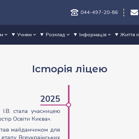
044-497-20-86
ам
Учням
Розклад
Інформація
Життя 
Історія ліцею
2025
І.В. стала учасницею
тір Освіти Києва».
став майданчиком для
етапу Всеукраїнських