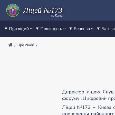
м. Києва
Про ліцей
Прозорість
Безпека
Батьк
Про ліцей
Директор ліцею Януш 
форуму «Цифровий прос
Ліцей №173 м. Києва 
проведення районного 