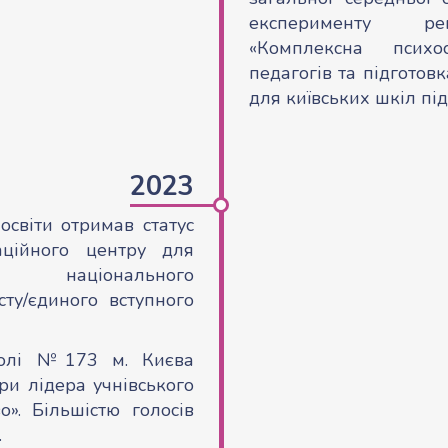
експерименту ре
«Комплексна психо
педагогів та підготов
для київських шкіл під
2023
освіти отримав статус
аційного центру для
аціонального
ту/єдиного вступного
колі №173 м. Києва
ри лідера учнівського
». Більшістю голосів
.