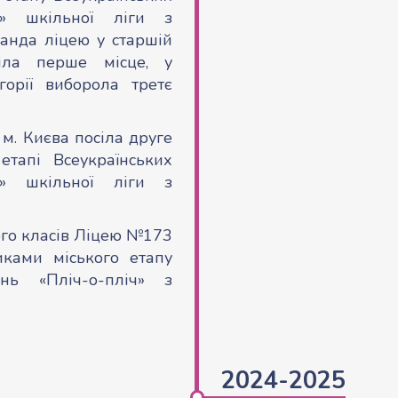
ч» шкільної ліги з
манда ліцею у старшій
сіла перше місце, у
горії виборола третє
. Києва посіла друге
тапі Всеукраїнських
ч» шкільної ліги з
ого класів Ліцею №173
иками міського етапу
ань «Пліч-о-пліч» з
2024-2025