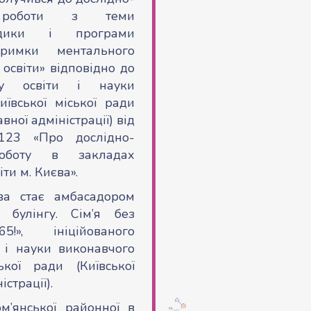
ої роботи з теми
тодики і програми
тримки ментального
 освіти» відповідно до
ту освіти і науки
ївської міської ради
вної адміністрації) від
23 «Про дослідно-
роботу в закладах
іти м. Києва».
а стає амбасадором
булінгу. Сім’я без
!», ініційованого
 і науки виконавчого
ької ради (Київської
страції).
’янської районної в