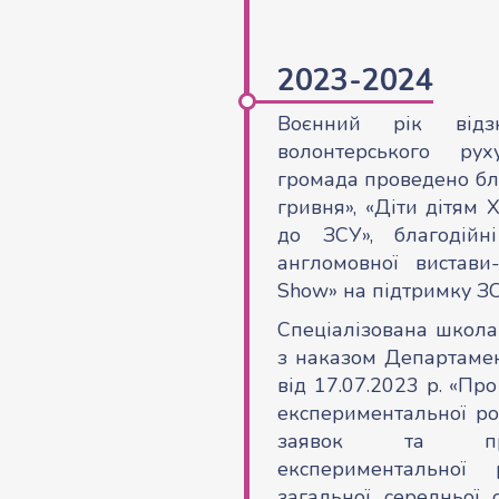
2023-2024
Воєнний рік відз
волонтерського ру
громада проведено бла
гривня», «Діти дітям 
до ЗСУ», благодій
англомовної вистав
Show» на підтримку ЗС
Спеціалізована школа
з наказом Департамен
від 17.07.2023 р. «Пр
експериментальної р
заявок та про
експериментальної
загальної середньої 