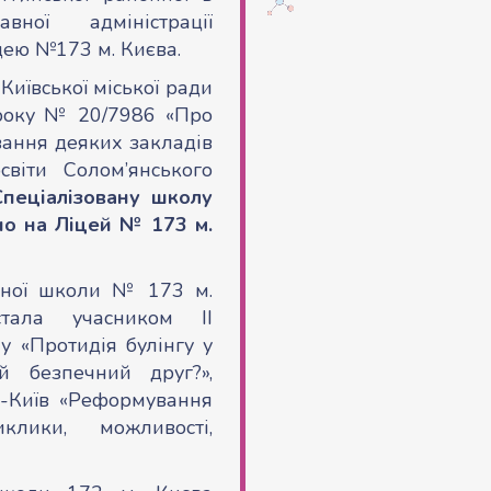
ної адміністрації
цею №173 м. Києва.
Київської міської ради
року № 20/7986 «Про
вання деяких закладів
світи Солом’янського
Спеціалізовану школу
но на Ліцей № 173 м.
аної школи № 173 м.
тала учасником ІІ
у «Протидія булінгу у
й безпечний друг?»,
са-Київ «Реформування
иклики, можливості,