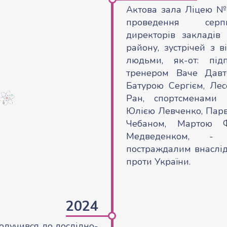
Актова зала Ліцею №
проведення серп
директорів закладів 
району, зустрічей з 
людьми, як-от: під
тренером Ваче Давт
Батурою Сергієм, Ле
Ран, спортсменами 
Юлією Левченко, Парв
Чебаном, Мартою Ф
Медведенком, -
постраждалим внаслід
проти України.
2024
олучився до дослідно-