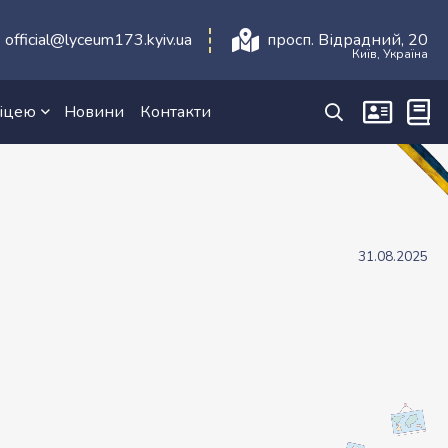
official@lyceum173.kyiv.ua
просп. Відрадний, 20
Київ, Україна
ліцею
Новини
Контакти
31.08.2025