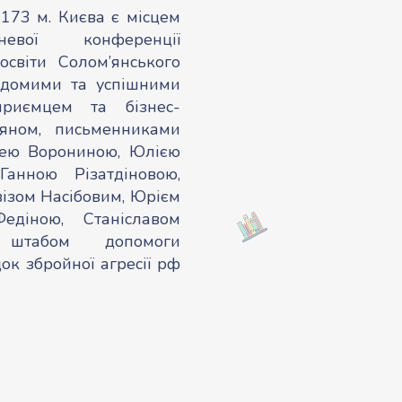
173 м. Києва є місцем
невої конференції
освіти Солом’янського
відомими та успішними
приємцем та бізнес-
яном, письменниками
сею Ворониною, Юлією
Ганною Різатдіновою,
ізом Насібовим, Юрієм
едіною, Станіславом
 штабом допомоги
ок збройної агресії рф