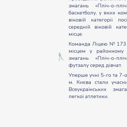
змагань «Пліч-о-плі
баскетболу, у яких ко
віковій категорії по
середній віковій кате
місце.
Команда Ліцею № 173 м
місцем у районному е
змагань «Пліч-о-плі
футзалу серед дівчат.
Уперше учні 5-го та 7-
м. Києва стали учасн
Всеукраїнських змаг
легкої атлетики.