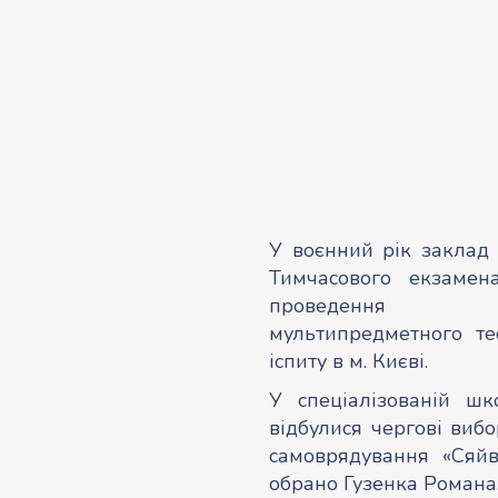
У воєнний рік заклад 
Тимчасового екзамен
проведення н
мультипредметного тес
іспиту в м. Києві.
У спеціалізованій ш
відбулися чергові вибо
самоврядування «Сяйво
обрано Гузенка Романа