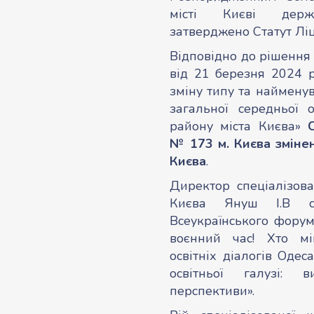
місті Києві держав
затверджено Статут Лі
Відповідно до рішення 
від 21 березня 2024 
зміну типу та наймену
загальної середньої о
району міста Києва»
№ 173 м. Києва зміне
Києва
.
Директор спеціалізов
Києва Януш І.В с
Всеукраїнського форум
воєнний час! Хто мі
освітніх діалогів Оде
освітньої галузі: в
перспективи».