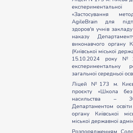
експериментальн
«Застосування ме
AgileBrain для під
здоров'я учнів закладу
наказу Департамен
виконавчого органу Ки
(Київської міської держа
15.10.2024 року №1
експериментальну 
загальної середньої осв
Ліцей №173 м. Києв
проєкту «Школа без 
насильства – 365
Департаментом освіти
органу Київської міс
міської державної адміні
Розпорядженням Солом