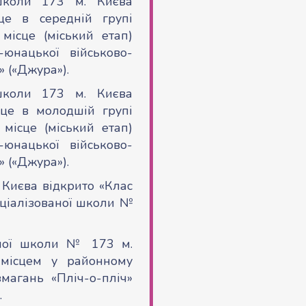
 школи 173 м. Києва
це в середній групі
 місце (міський етап)
-юнацької військово-
» («Джура»).
 школи 173 м. Києва
сце в молодшій групі
 місце (міський етап)
-юнацької військово-
» («Джура»).
Києва відкрито «Клас
еціалізованої школи №
аної школи № 173 м.
місцем у районному
змагань «Пліч-о-пліч»
.