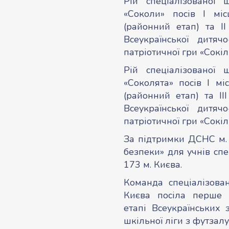
Рій спеціалізованої
«Соколи» посів І міс
(районний етап) та ІІ
Всеукраїнської дитячо
патріотичної гри «Сокіл
Рій спеціалізованої
«Соколята» посів І мі
(районний етап) та ІІІ
Всеукраїнської дитячо
патріотичної гри «Сокіл
За підтримки ДСНС м. 
безпеки» для учнів сп
173 м. Києва.
Команда спеціалізов
Києва посіла перше 
етапі Всеукраїнських 
шкільної ліги з футзалу