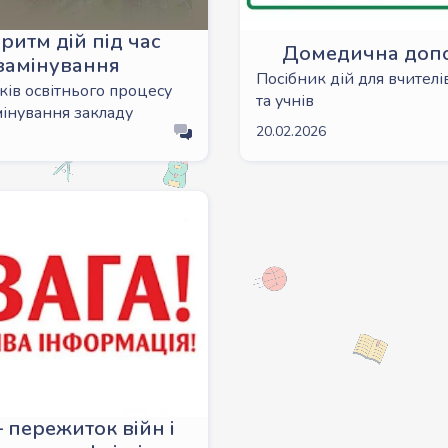
ритм дій під час
Домедична доп
замінування
Посібник дій для вчителів
иків освітнього процесу
та учнів
амінування закладу
20.02.2026
– пережиток війн і