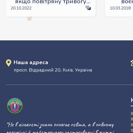
якщо повітряну тривогу
воє
оголосили до початку
20.10.2022
10.03.2018
навчання
Наша адреса
просп. Відрадний 20, Київ, Україна
“Не в кількості знань полягає освіта, а в повному
розумінні й майстерному застосуванні в житті