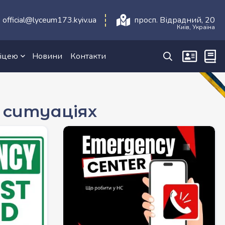
official@lyceum173.kyiv.ua
просп. Відрадний, 20
Київ, Україна
ліцею
Новини
Контакти
 ситуаціях