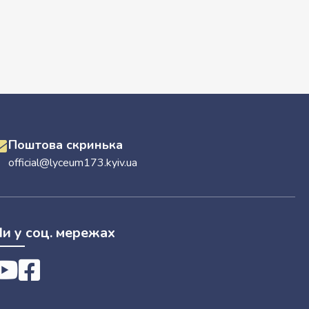
Поштова скринька
official@lyceum173.kyiv.ua
и у соц. мережах