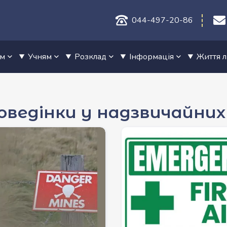
044-497-20-86
ам
Учням
Розклад
Інформація
Життя 
оведінки у надзвичайних